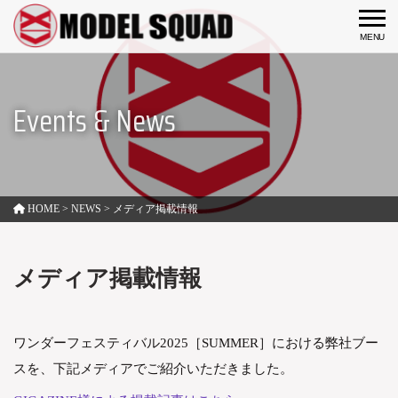
togg
Events & News
HOME
>
NEWS
>
メディア掲載情報
メディア掲載情報
ワンダーフェスティバル2025［SUMMER］における弊社ブー
スを、
下記メディアでご紹介いただきました。