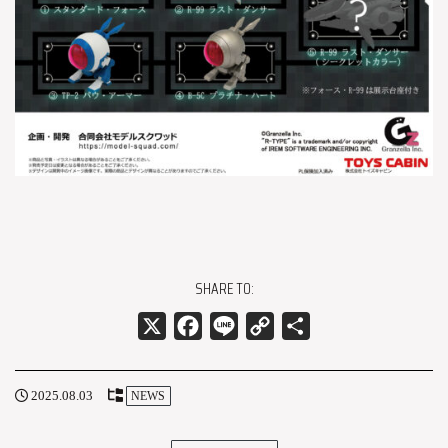
SHARE TO:
X
Facebook
Line
Copy
共
Link
有
2025.08.03
NEWS