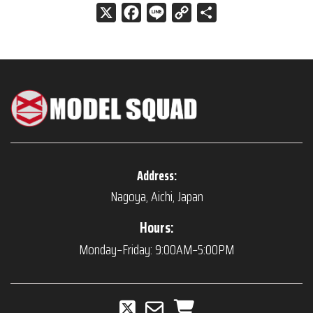
X
Facebook
Line
Copy
共
Link
有
Address:
Nagoya, Aichi, Japan
Hours:
Monday–Friday: 9:00AM–5:00PM