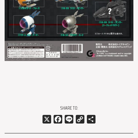
SHARE TO:
X
Facebook
Line
Copy
共
Link
有