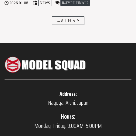
2026.01.08
R-TYPE FINAL2
NEWS
←ALL POSTS
Address:
Nagoya, Aichi, Japan
Hours:
Monday–Friday: 9:00AM–5:00PM