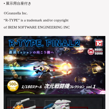
• 展示用台座付き
©Granzella Inc.
“R-TYPE” is a trademark and/or copyright
of IREM SOFTWARE ENGINEERING INC