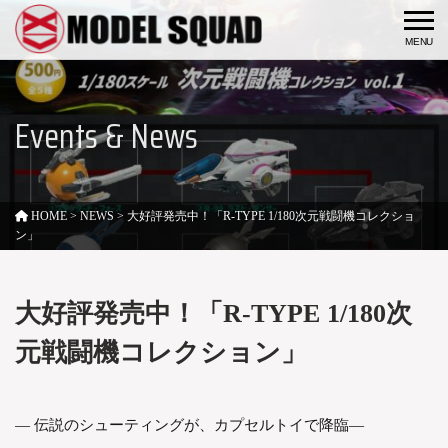
togg
Events & News
HOME
>
NEWS
>
大好評発売中！「R-TYPE 1/180次元戦闘機コレクショ
ン」
大好評発売中！「R-TYPE 1/180次
元戦闘機コレクション」
— 伝説のシューティングが、カプセルトイで降臨—